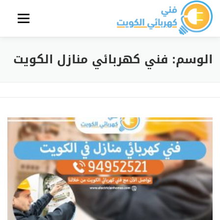
لتجاوز
لى
القائمة
لمحتوى
الرئ
الوسم:
فني كهربائي منازل الكويت
فك و
صيان
وسائ
أحدث